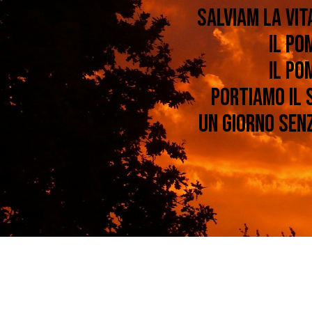
salviam la vit
Il po
il po
Portiamo il 
un giorno senz