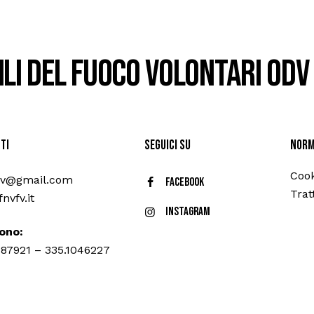
ili del Fuoco Volontari ODV
ti
Seguici su
Norm
Cook
vv@gmail.com
Facebook
Trat
nvfv.it
Instagram
ono:
887921 – 335.1046227