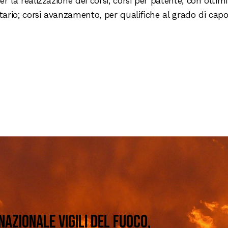
r la realizzazione dei corsi; corsi per patente, con ottimi
ntario; corsi avanzamento, per qualifiche al grado di cap
nazionale vigili del fuoco,