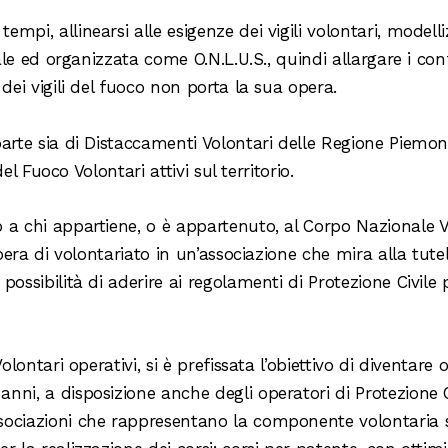
empi, allinearsi alle esigenze dei vigili volontari, mode
iale ed organizzata come O.N.L.U.S., quindi allargare i conf
 dei vigili del fuoco non porta la sua opera.
parte sia di Distaccamenti Volontari delle Regione Piemon
del Fuoco Volontari attivi sul territorio.
o a chi appartiene, o è appartenuto, al Corpo Nazionale V
opera di volontariato in un’associazione che mira alla tute
ossibilità di aderire ai regolamenti di Protezione Civile p
lontari operativi, si è prefissata l’obiettivo di diventare o
nni, a disposizione anche degli operatori di Protezione C
sociazioni che rappresentano la componente volontaria sul