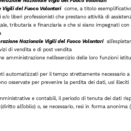
erazione Nazionale Vigili del Fuoco Volontari
Vigili del Fuoco Volontari
come, a titolo esemplificativo, 
 e/o liberi professionisti che prestano attività di assiste
ale, tributaria e finanziaria e che si siano impegnati co
a
razione Nazionale Vigili del Fuoco Volontari
all’espleta
rvizi di vendita e di post vendita
he amministrazione nell’esercizio delle loro funzioni istitu
nti automatizzati per il tempo strettamente necessario a 
no osservate per prevenire la perdita dei dati, usi illeciti
mministrative e contabili, il periodo di tenuta dei dati rispe
 (diritto all’oblio) o, se necessario, resi in forma anonim